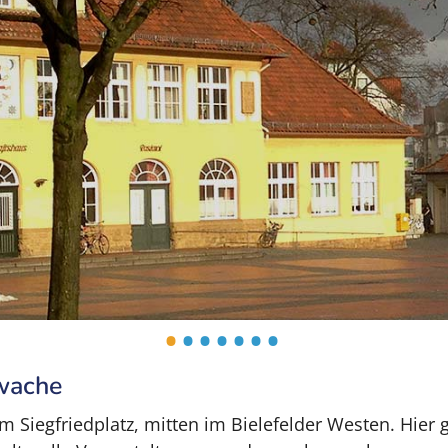
•
•
•
•
•
•
•
rwache
m Siegfriedplatz, mitten im Bielefelder Westen. Hier