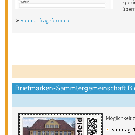
spezi
überm
➤
Raumanfrageformular
Briefmarken-Sammlergemeinschaft Biel
Möglichkeit
Sonntag, 