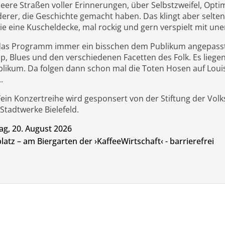
eere Straßen voller Erinnerungen, über Selbstzweifel, Opt
rer, die Geschichte gemacht haben. Das klingt aber selten 
e eine Kuscheldecke, mal rockig und gern verspielt mit u
das Programm immer ein bisschen dem Publikum angepasst, m
, Blues und den verschiedenen Facetten des Folk. Es liegen
ikum. Da folgen dann schon mal die Toten Hosen auf Louis 
.
Fein Konzertreihe wird gesponsert von der Stiftung der Vol
 Stadtwerke Bielefeld.
g, 20. August 2026
latz – am Biergarten der ›KaffeeWirtschaft‹ - barrierefrei