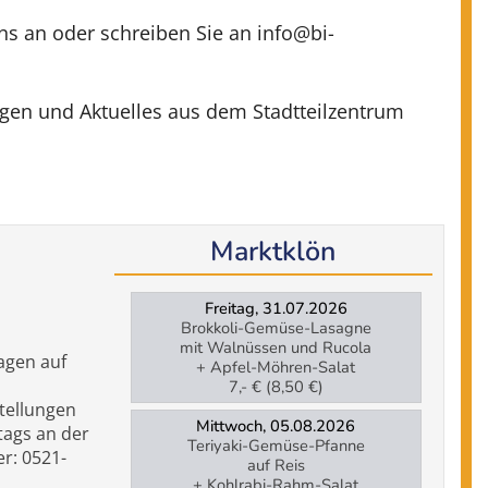
uns an oder schreiben Sie an info@bi-
ungen und Aktuelles aus dem Stadtteilzentrum
Marktklön
Freitag, 31.07.2026
Brokkoli-Gemüse-Lasagne
mit Walnüssen und Rucola
agen auf
+ Apfel-Möhren-Salat
7,- € (8,50 €)
tellungen
Mittwoch, 05.08.2026
tags an der
Teriyaki-Gemüse-Pfanne
er: 0521-
auf Reis
+ Kohlrabi-Rahm-Salat