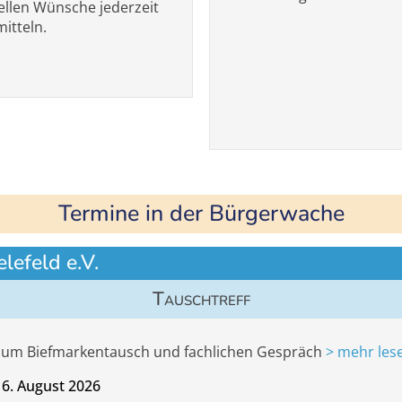
ellen Wünsche jederzeit
itteln.
Termine in der Bürgerwache
efeld e.V.
Tauschtreff
 zum Biefmarkentausch und fachlichen Gespräch
> mehr les
16. August 2026