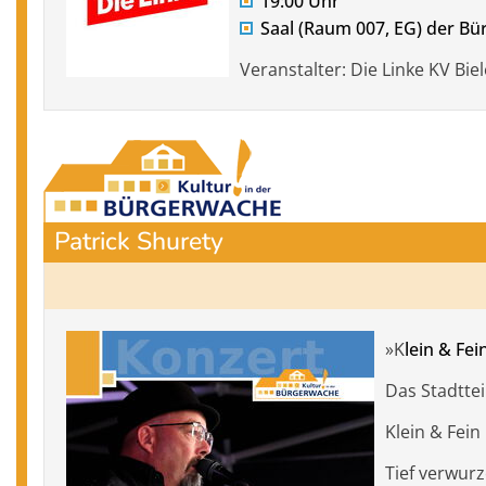
19:00 Uhr
Saal (Raum 007, EG) der B
Veranstalter: Die Linke KV Biel
Patrick Shurety
»K
lein & Fei
Das Stadtte
Klein & Fein
Tief verwurz