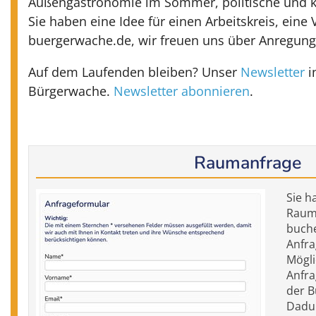
Außengastronomie im Sommer, politische und k
Sie haben eine Idee für einen Arbeitskreis, eine
buergerwache.de, wir freuen uns über Anregung
Auf dem Laufenden bleiben? Unser
Newsletter
i
Bürgerwache.
Newsletter abonnieren
.
Raumanfrage
Sie h
Raum 
buch
Anfra
Mögli
Anfra
der B
Dadur