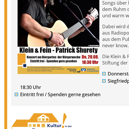
Songs über l
dem Ruhm de
und warm wi
Dabei wird 
aus Radiopop
aus dem Publ
never know..
Die Klein & 
Stiftung der
Donnersta
Siegfriedp
18:30 Uhr
Eintritt frei / Spenden gerne gesehen