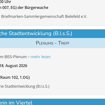
:00 Uhr
m 007, EG) der Bürgerwache
: Briefmarken-Sammlergemeinschaft Bielefeld e.V.
sche Stadtentwicklung (B.I.s.S.)
Plenums - Treff
um BISS-Plenum
> mehr lesen
18. August 2026
(Raum 102, 1.OG)
he Stadtentwicklung (B.I.s.S.)
rin im Viertel